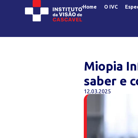
Home
O IVC
Espec
Miopia In
saber e 
12.03.2025